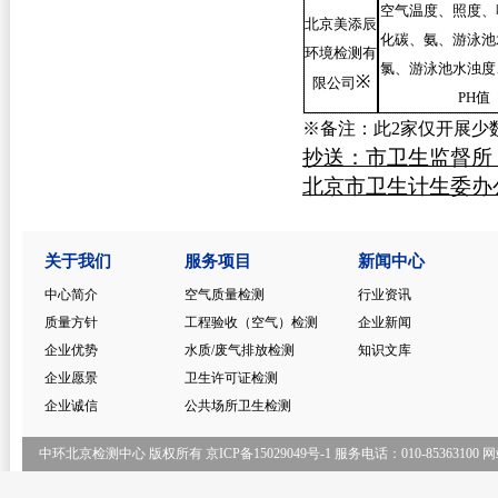
空气温度、照度、
北京美添辰
化碳、氨、游泳池
环境检测有
氯、游泳池水浊度
※
限公司
PH值
※备注：此2家仅开展少
抄送：市卫生监督所
北京市卫生计生
关于我们
服务项目
新闻中心
中心简介
空气质量检测
行业资讯
质量方针
工程验收（空气）检测
企业新闻
企业优势
水质/废气排放检测
知识文库
企业愿景
卫生许可证检测
企业诚信
公共场所卫生检测
中环北京检测中心 版权所有
京ICP备15029049号-1
服务电话：010-85363100
网