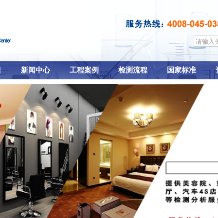
目
新闻中心
工程案例
检测流程
国家标准