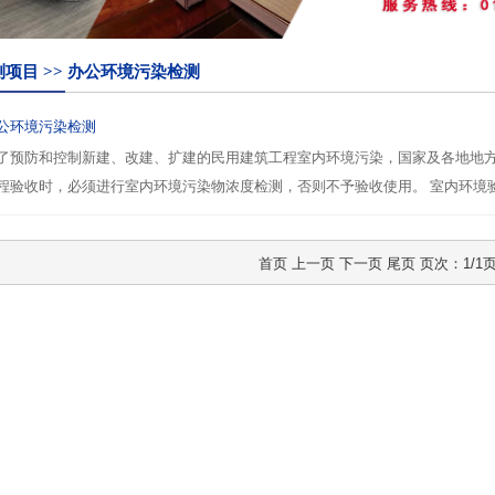
测项目 >> 办公环境污染检测
办公环境污染检测
了预防和控制新建、改建、扩建的民用建筑工程室内环境污染，国家及各地地
程验收时，必须进行室内环境污染物浓度检测，否则不予验收使用。 室内环境验收
首页 上一页 下一页 尾页 页次：1/1