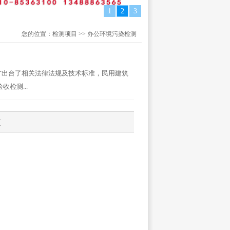
1
2
3
您的位置：检测项目 >> 办公环境污染检测
方出台了相关法律法规及技术标准，民用建筑
检测...
页