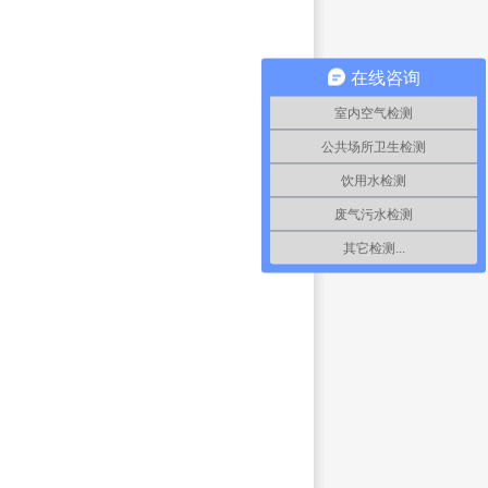
在线咨询
室内空气检测
公共场所卫生检测
饮用水检测
废气污水检测
其它检测...